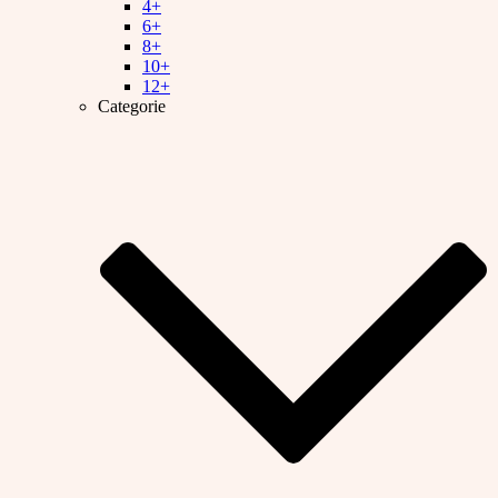
4+
6+
8+
10+
12+
Categorie