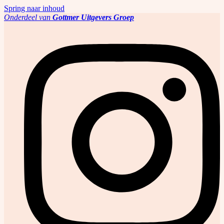
Spring naar inhoud
Onderdeel van
Gottmer Uitgevers Groep