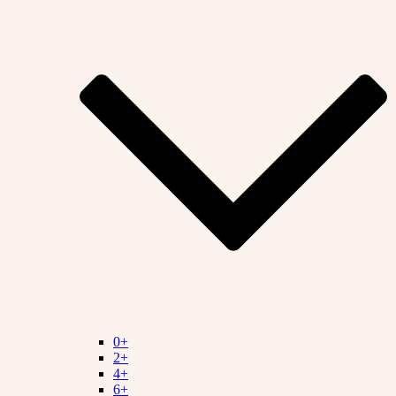
0+
2+
4+
6+