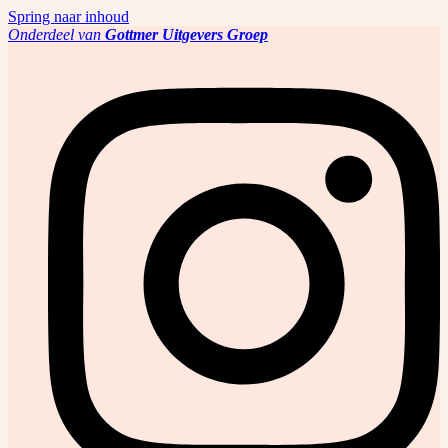
Spring naar inhoud
Onderdeel van
Gottmer Uitgevers Groep