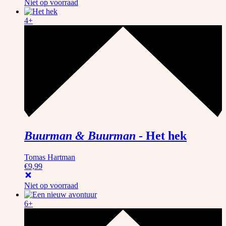
Niet op voorraad
4+
Buurman & Buurman
-
Het hek
Tomas Hartman
€
9,99
Niet op voorraad
6+