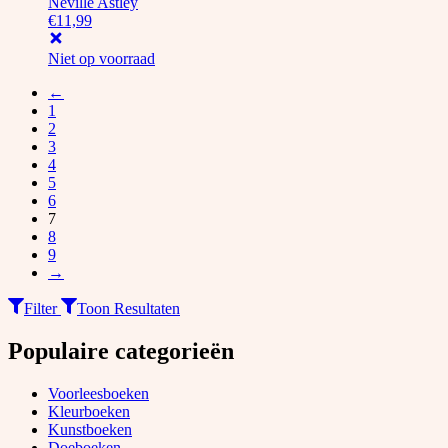
Neville Astley
€
11,99
Niet op voorraad
←
1
2
3
4
5
6
7
8
9
→
Filter
Toon Resultaten
Populaire categorieën
Voorleesboeken
Kleurboeken
Kunstboeken
Doeboeken