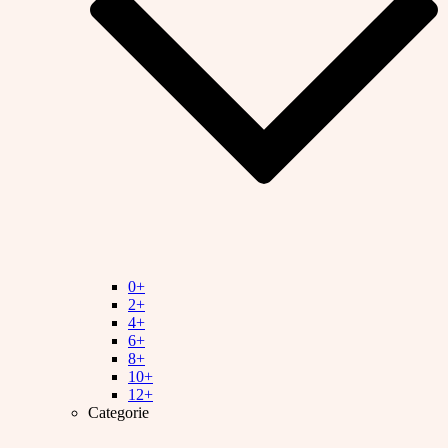
0+
2+
4+
6+
8+
10+
12+
Categorie