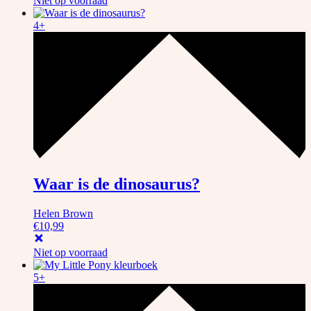
Niet op voorraad
4+
Waar is de dinosaurus?
Helen Brown
€
10,99
Niet op voorraad
5+