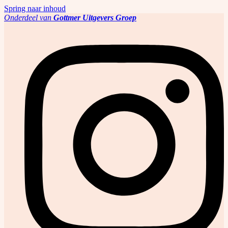
Spring naar inhoud
Onderdeel van
Gottmer Uitgevers Groep