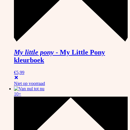
My little pony
-
My Little Pony
kleurboek
€
5,99
Niet op voorraad
10+