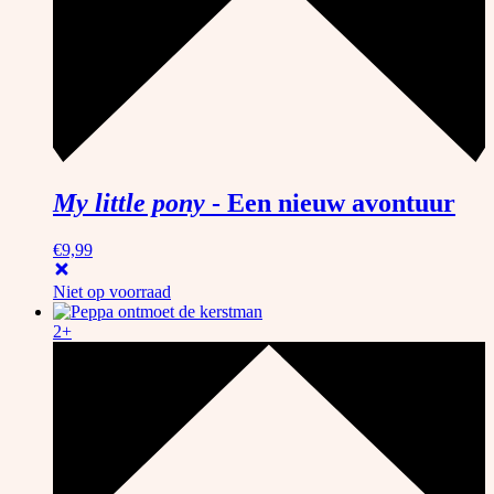
My little pony
-
Een nieuw avontuur
€
9,99
Niet op voorraad
2+