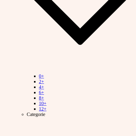
0+
2+
4+
6+
8+
10+
12+
Categorie