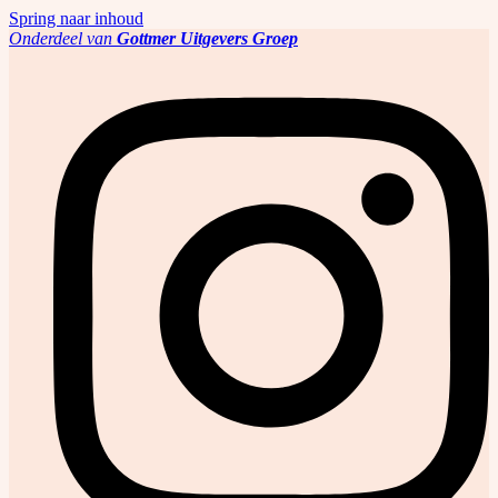
Spring naar inhoud
Onderdeel van
Gottmer Uitgevers Groep